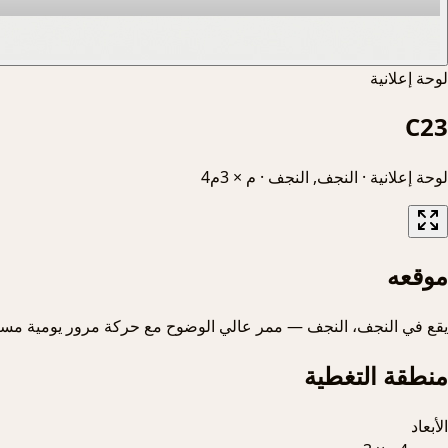
لوحة إعلانية
C23
لوحة إعلانية
·
النجف, النجف
·
4م × 3م
موقعه
يقع في النجف، النجف — ممر عالي الوضوح مع حركة مرور يومية مست
منطقة التغطية
الأبعاد