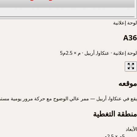
لوحة إعلانية
A36
لوحة إعلانية
·
عنكاوا, أربيل
·
5م × 2.5م
موقعه
يقع في عنكاوا، أربيل — ممر عالي الوضوح مع حركة مرور يومية مستم
منطقة التغطية
الأبعاد
5م × 2.5م