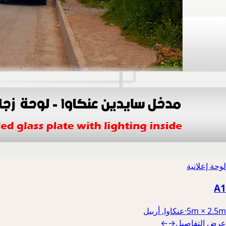
لوحة إعلانية
A1
5m × 2.5m
·
عنكاوا, أربيل
عرض التفاصيل
→
←