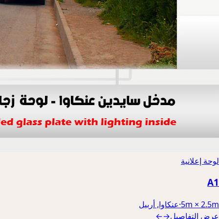
لوحة إعلانية
A1
5m × 2.5m
·
عنكاوا, أربيل
عرض التفاصيل
→
←