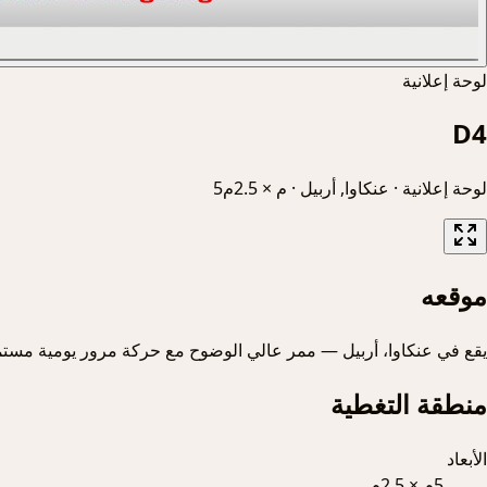
لوحة إعلانية
D4
لوحة إعلانية
·
عنكاوا, أربيل
·
5م × 2.5م
موقعه
يقع في عنكاوا، أربيل — ممر عالي الوضوح مع حركة مرور يومية مستم
منطقة التغطية
الأبعاد
5م × 2.5م