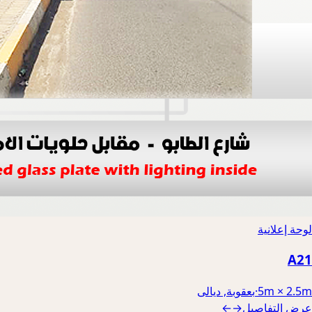
لوحة إعلانية
A21
5m × 2.5m
·
بعقوبة, ديالى
عرض التفاصيل
→
←