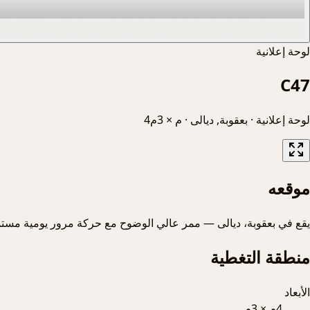
لوحة إعلانية
C47
لوحة إعلانية
·
بعقوبة, ديالى
·
4م × 3م
موقعه
يقع في بعقوبة، ديالى — ممر عالي الوضوح مع حركة مرور يومية مستم
منطقة التغطية
الأبعاد
4م × 3م