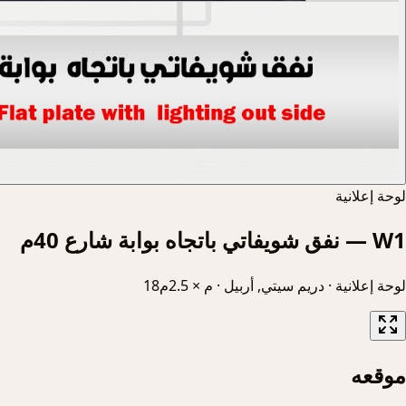
لوحة إعلانية
W1 — نفق شويفاتي باتجاه بوابة شارع 40م
لوحة إعلانية
·
دريم سيتي, أربيل
·
18م × 2.5م
موقعه