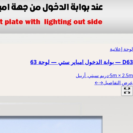
لوحة إعلانية
D63 — بوابة الدخول امباير ستي — لوحة 63
5m × 2.5m
·
دريم سيتي, أربيل
عرض التفاصيل
→
←